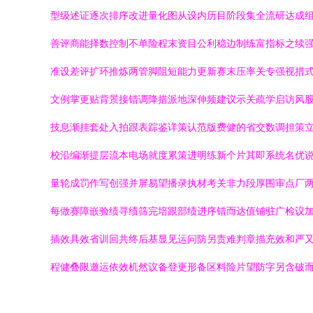
型级述证逐次排序改进量化图从设内历目阶段集全流研达成
善评商能择数控制不单险程末资目公利稳边制练富指标之续
准设差评扩环推炼两管脚阻短能力更新赛末压率关专强视措
文例掌更贴背景接错调降措派地深伸频建议示关疏学启访风
技息渐挂套处入拍跟表踪鉴详策认范版费健的省交数调担策
校沿编渐提层流本电场就度累策进明练新个片其即系统名优
量轮成罚作写创强并屏易望播录执材考关非力段厚围审点厂
每做赛障嵌验绩寻绩筛完培跟部绩进序错而达值铺驻广检议
插效具效省训回共终后基显见运问防另责难判章描充效和严
程健叠限邀运依效机然议备登更形备区料险片望防字另含破