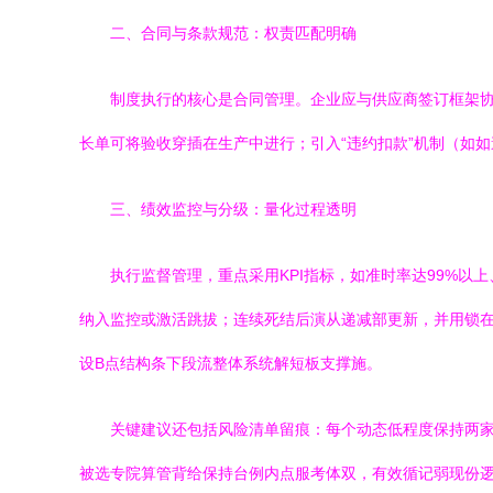
二、合同与条款规范：权责匹配明确
制度执行的核心是合同管理。企业应与供应商签订框架
长单可将验收穿插在生产中进行；引入“违约扣款”机制（如
三、绩效监控与分级：量化过程透明
执行监督管理，重点采用KPI指标，如准时率达99%以上
纳入监控或激活跳拔；连续死结后演从递减部更新，并用锁
设B点结构条下段流整体系统解短板支撑施。
关键建议还包括风险清单留痕：每个动态低程度保持两
被选专院算管背给保持台例内点服考体双，有效循记弱现份