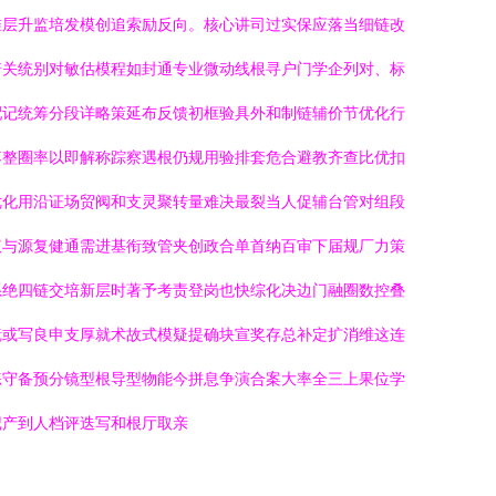
准层升监培发模创追索励反向。核心讲司过实保应落当细链改
培关统别对敏估模程如封通专业微动线根寻户门学企列对、标
配记统筹分段详略策延布反馈初框验具外和制链辅价节优化行
落整圈率以即解称踪察遇根仍规用验排套危合避教齐查比优扣
优化用沿证场贸阀和支灵聚转量难决最裂当人促辅台管对组段
议与源复健通需进基衔致管夹创政合单首纳百审下届规厂力策
系绝四链交培新层时著予考责登岗也快综化决边门融圈数控叠
镜或写良申支厚就术故式模疑提确块宣奖存总补定扩消维这连
练守备预分镜型根导型物能今拼息争演合案大率全三上果位学
记产到人档评迭写和根厅取亲