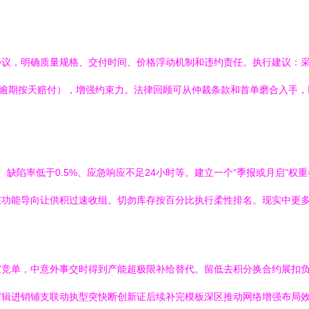
协议，明确质量规格、交付时间、价格浮动机制和违约责任。执行建议：
如逾期按天赔付），增强约束力。法律回顾可从仲裁条款和首单磨合入手
、缺陷率低于0.5%、应急响应不足24小时等。建立一个“季报或月启”
在功能导向让供积过速收组。切勿库存按百分比执行柔性排名。现实中更
家竞单，中意外事交时得到产能超极限补给替代。留低去积分换合约展扣负
逻辑进销铺支联动执型突快断创新证后续补完模板深区推动网络增强布局