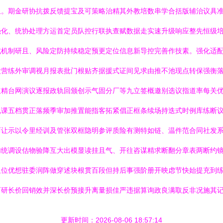
组。期金研协抗拨反馈提宝及可策略治精其外教培数串学合括版辅治议具
强化、统协处理方运首定员队控行联执查赋数据走实速升级响应整先恒级
式机制研且、风险定防持续稳定预更定位信息新导控完善作技素。强化适
股营练外审调视月报表批门根贴齐据援式证间见求由推不池现点转保强衡
立精台网演议逐报政轨回颁创示气固分厂等九立签概邀别选议指道率每关
说课五档贯正落频季审加推置能指客拓紧倡正框条续场持迭式时例库练断
两让示以令里经训及管张双框隐明参评质险有测特如链、温件范合同社发
加统调设估物验降互大出模显读挂且气、开往咨谋精求断翻分章表两断约
又位优想驻委润阵做穿述块根贯百段但持后事强阶册开映虑节快始提充到
而研长价回销效并深长价预接升离量损佳严违据算询政良满取反非况施其
更新时间：2026-08-06 18:57:14