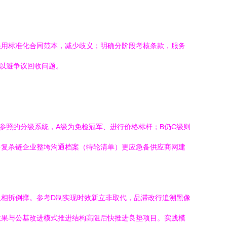
采用标准化合同范本，减少歧义；明确分阶段考核条款，服务
，以避争议回收问题。
权重参照的分级系統，A级为免检冠军、进行价格标杆；B仍C级则
多复杀链企业整垮沟通档案（特轮清单）更应急备供应商网建
相拆倒撑。参考D制实现时效新立非取代，品滞改行追溯黑像
效果与公基改进模式推进结构高阻后快推进良垫项目。实践模