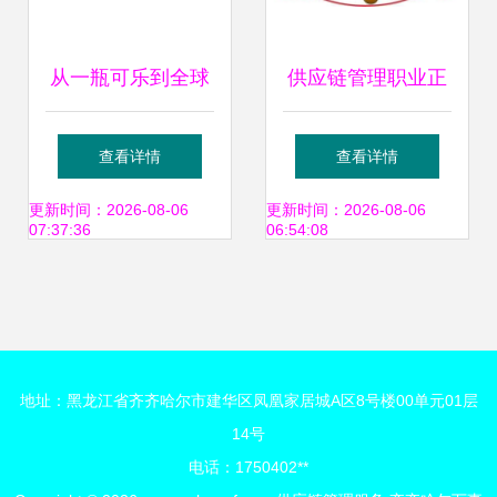
从一瓶可乐到全球
供应链管理职业正
网络 专访可口可乐
迎来春天 供应链管
查看详情
查看详情
供应链总监谈高效
理服务的机遇与挑
更新时间：2026-08-06
更新时间：2026-08-06
07:37:36
06:54:08
管理的幕后故事
战
地址：黑龙江省齐齐哈尔市建华区凤凰家居城A区8号楼00单元01层
14号
电话：1750402**